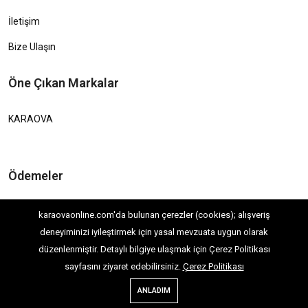
İletişim
Bize Ulaşın
Öne Çıkan Markalar
KARAOVA
Ödemeler
Güvenli Ödeme Yöntemi
karaovaonline.com'da bulunan çerezler (cookies); alışveriş
deneyiminizi iyileştirmek için yasal mevzuata uygun olarak
düzenlenmiştir. Detaylı bilgiye ulaşmak için Çerez Politikası
sayfasını ziyaret edebilirsiniz.
Çerez Politikası
ANLADIM
Copyright © 2026. Kara Ova Ziraat Aletleri Her Hakkı Saklıdır.