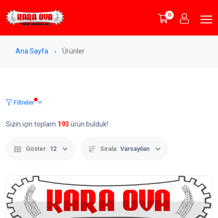
0
Ana Sayfa
Ürünler
Filtreler
Sizin için toplam
193
ürün bulduk!
Göster:
12
Sırala:
Varsayılan