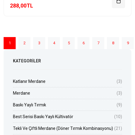
288,00TL
1
2
3
4
5
6
7
8
9
KATEGORILER
Katlanır Merdane
(3)
Merdane
(3)
Baskı Yaylı Tırmık
(9)
Best Serisi Baskı Yaylı Kültivatör
(10)
Tekli Ve Çiftli Merdane (Döner Tırmık Kombinasyonu)
(21)