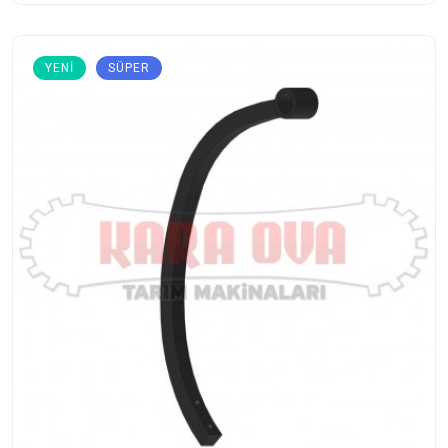
YENI
SÜPER