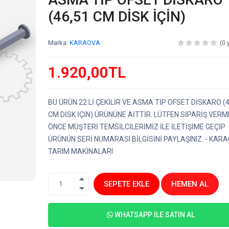
(46,51 CM DİSK İÇİN)
Marka:
KARAOVA
(0 
1.920,00TL
BU ÜRÜN 22 Lİ ÇEKİLİR VE ASMA TİP OFSET DİSKARO (4
CM DİSK İÇİN) ÜRÜNÜNE AİTTİR. LÜTFEN SİPARİŞ VER
ÖNCE MÜŞTERİ TEMSİLCİLERİMİZ İLE İLETİŞİME GEÇİP
ÜRÜNÜN SERİ NUMARASI BİLGİSİNİ PAYLAŞINIZ. - KAR
TARIM MAKİNALARI
SEPETE EKLE
HEMEN AL
1
WHATSAPP İLE SATIN AL