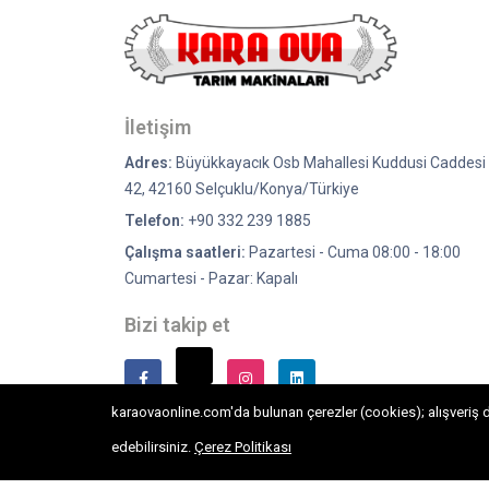
İletişim
Adres:
Büyükkayacık Osb Mahallesi Kuddusi Caddesi 
42, 42160 Selçuklu/Konya/Türkiye
Telefon:
+90 332 239 1885
Çalışma saatleri:
Pazartesi - Cuma 08:00 - 18:00
Cumartesi - Pazar: Kapalı
Bizi takip et
karaovaonline.com'da bulunan çerezler (cookies); alışveriş de
edebilirsiniz.
Çerez Politikası