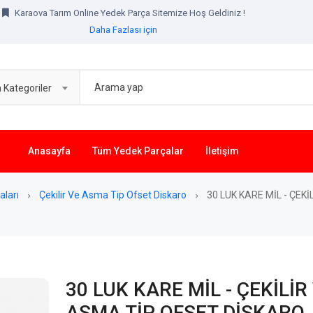
Karaova Tarım Online Yedek Parça Sitemize Hoş Geldiniz !
Daha Fazlası için
Kategoriler
Anasayfa
Tüm Yedek Parçalar
İletişim
aları
Çekilir Ve Asma Tip Ofset Diskaro
30 LUK KARE MİL - ÇEK
30 LUK KARE MİL - ÇEKİLİR
ASMA TİP OFSET DİSKARO