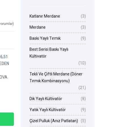
Katlanır Merdane
(3)
yorumlar)
Merdane
(3)
Baskı Yaylı Tırmık
(9)
Best Serisi Baskı Yaylı
Kültivatör
6,51
(10)
MEDEN
Tekli Ve Çiftli Merdane (Döner
AOVA
Tırmık Kombinasyonu)
(21)
Dik Yaylı Kültivatör
(8)
Yatık Yaylı Kültivatör
(9)
Çizel Pulluk (Anız Patlatan)
(5)