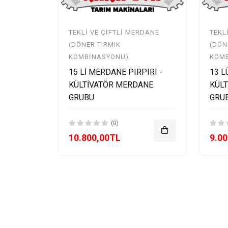
TEKLI VE ÇIFTLI MERDANE
TEKL
(DÖNER TIRMIK
(DÖN
KOMBINASYONU)
KOM
15 Lİ MERDANE PIRPIRI -
13 L
KÜLTİVATÖR MERDANE
KÜL
GRUBU
GRU
(0)
10.800,00TL
9.0