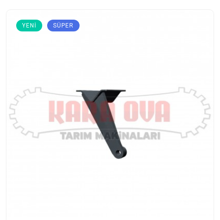
YENI
SÜPER