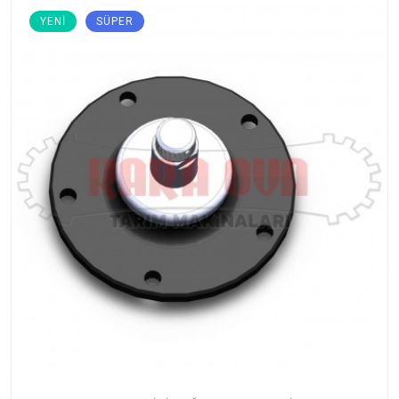
YENI
SÜPER