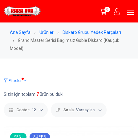
0
Ana Sayfa
Ürünler
Diskaro Grubu Yedek Parçaları
Grand Master Serisi Bağımsız Goble Diskaro (Kauçuk
Model)
Filtreler
Sizin için toplam
7
ürün bulduk!
Göster:
12
Sırala:
Varsayılan
YENI
SÜPER