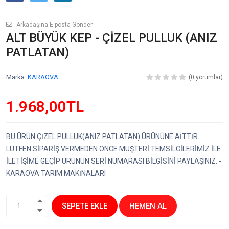
Arkadaşına E-posta Gönder
ALT BÜYÜK KEP - ÇİZEL PULLUK (ANIZ
PATLATAN)
Marka:
KARAOVA
(0 yorumlar)
1.968,00TL
BU ÜRÜN ÇİZEL PULLUK(ANIZ PATLATAN) ÜRÜNÜNE AİTTİR.
LÜTFEN SİPARİŞ VERMEDEN ÖNCE MÜŞTERİ TEMSİLCİLERİMİZ İLE
İLETİŞİME GEÇİP ÜRÜNÜN SERİ NUMARASI BİLGİSİNİ PAYLAŞINIZ. -
KARAOVA TARIM MAKİNALARI
SEPETE EKLE
HEMEN AL
1