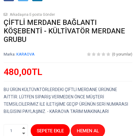
Arkadaşına E-posta Gönder
ÇİFTLİ MERDANE BAĞLANTI
KÖŞEBENTİ - KÜLTİVATÖR MERDANE
GRUBU
Marka:
KARAOVA
(0 yorumlar)
480,00TL
BU ÜRÜN KÜLTÜVATÖRLERDEKİ ÇİFTLİ MERDANE ÜRÜNÜNE
AİTTİR. LÜTFEN SİPARİŞ VERMEDEN ÖNCE MÜŞTERİ
TEMSİLCİLERİMİZ İLE İLETİŞİME GEÇİP ÜRÜNÜN SERİ NUMARASI
BİLGİSİNİ PAYLAŞINIZ. - KARAOVA TARIM MAKİNALARI
SEPETE EKLE
HEMEN AL
1