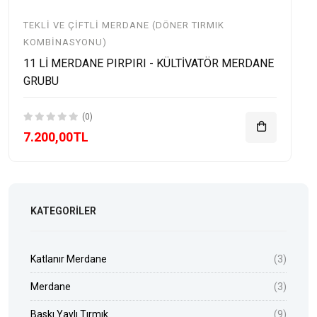
TEKLI VE ÇIFTLI MERDANE (DÖNER TIRMIK
KOMBINASYONU)
11 Lİ MERDANE PIRPIRI - KÜLTİVATÖR MERDANE
GRUBU
(0)
7.200,00TL
KATEGORILER
Katlanır Merdane
(3)
Merdane
(3)
Baskı Yaylı Tırmık
(9)