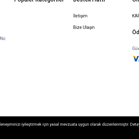
İletişim
KA
Bize Ulaşın
Öd
No:
Güv
neyiminizi iyileştirmek için yasal mevzuata uygun olarak düzenlenmiştir. Detaylı
r.