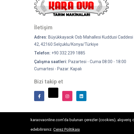
İletişim
Adres:
Büyükkayacık Osb Mahallesi Kuddusi Caddesi 
42, 42160 Selçuklu/Konya/Türkiye
Telefon:
+90 332 239 1885
Çalışma saatleri:
Pazartesi - Cuma 08:00 - 18:00
Cumartesi - Pazar: Kapalı
Bizi takip et
karaovaonline.com'da bulunan çerezler (cookies); alışveriş de
Copyright © 2026. Kara Ova Ziraat Aletleri Her Hakkı Saklıdı
edebilirsiniz.
Çerez Politikası