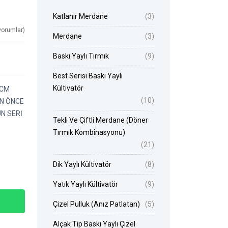
Katlanır Merdane
(3)
yorumlar)
Merdane
(3)
Baskı Yaylı Tırmık
(9)
Best Serisi Baskı Yaylı
Kültivatör
 CM
(10)
EN ÖNCE
ÜN SERİ
Tekli Ve Çiftli Merdane (Döner
Tırmık Kombinasyonu)
(21)
Dik Yaylı Kültivatör
(8)
Yatık Yaylı Kültivatör
(9)
Çizel Pulluk (Anız Patlatan)
(5)
Alçak Tip Baskı Yaylı Çizel