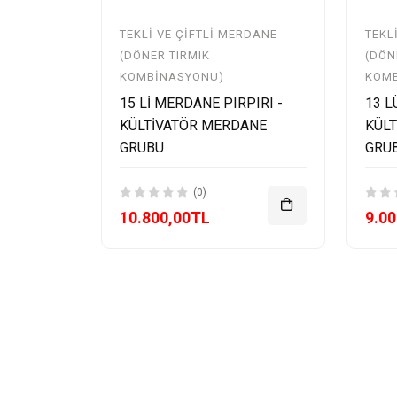
TEKLI VE ÇIFTLI MERDANE
TEKL
(DÖNER TIRMIK
(DÖN
KOMBINASYONU)
KOM
15 Lİ MERDANE PIRPIRI -
13 L
KÜLTİVATÖR MERDANE
KÜL
GRUBU
GRU
(0)
10.800,00TL
9.0