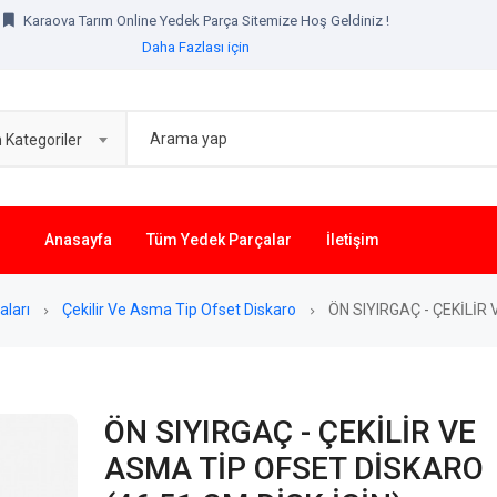
Karaova Tarım Online Yedek Parça Sitemize Hoş Geldiniz !
Daha Fazlası için
Karaova Tarım Online Yedek Parça Sitemize Hoş Geldiniz !
Daha Fazlası için
Kategoriler
Anasayfa
Tüm Yedek Parçalar
İletişim
aları
Çekilir Ve Asma Tip Ofset Diskaro
ÖN SIYIRGAÇ - ÇEKİLİR
ÖN SIYIRGAÇ - ÇEKİLİR VE
ASMA TİP OFSET DİSKARO