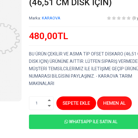
(46,51 CM DİSK İÇİN)
Marka:
KARAOVA
(0 
480,00TL
BU ÜRÜN ÇEKİLİR VE ASMA TİP OFSET DİSKARO (46,51
DİSK İÇİN) ÜRÜNÜNE AİTTİR. LÜTFEN SİPARİŞ VERMED
MÜŞTERİ TEMSİLCİLERİMİZ İLE İLETİŞİME GEÇİP ÜRÜN
NUMARASI BİLGİSİNİ PAYLAŞINIZ. - KARAOVA TARIM
MAKİNALARI
SEPETE EKLE
HEMEN AL
1
WHATSAPP İLE SATIN AL