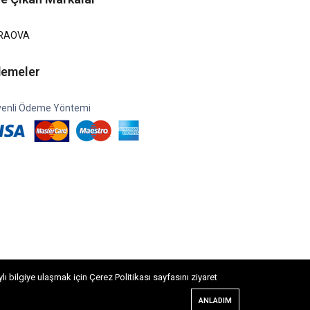
RAOVA
emeler
enli Ödeme Yöntemi
 bilgiye ulaşmak için Çerez Politikası sayfasını ziyaret
Kara Ova Ziraat Aletleri Online Yedek Parça
ANLADIM