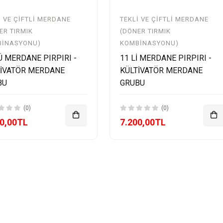
I VE ÇIFTLI MERDANE
TEKLI VE ÇIFTLI MERDANE
ER TIRMIK
(DÖNER TIRMIK
BINASYONU)
KOMBINASYONU)
Ü MERDANE PIRPIRI -
11 Lİ MERDANE PIRPIRI -
TİVATÖR MERDANE
KÜLTİVATÖR MERDANE
BU
GRUBU
(0)
(0)
00,00TL
7.200,00TL