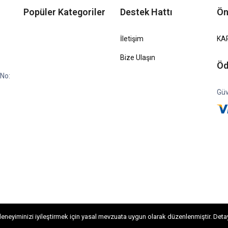
Popüler Kategoriler
Destek Hattı
Ön
İletişim
KA
Bize Ulaşın
Öd
No:
Güv
neyiminizi iyileştirmek için yasal mevzuata uygun olarak düzenlenmiştir. Detaylı