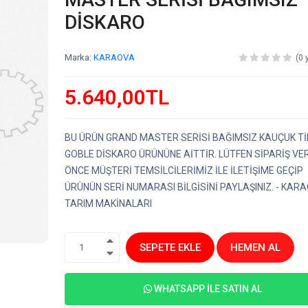
DİSKARO
Marka:
KARAOVA
(0 
5.640,00TL
BU ÜRÜN GRAND MASTER SERİSİ BAĞIMSIZ KAUÇUK Tİ
GOBLE DİSKARO ÜRÜNÜNE AİTTİR. LÜTFEN SİPARİŞ V
ÖNCE MÜŞTERİ TEMSİLCİLERİMİZ İLE İLETİŞİME GEÇİP
ÜRÜNÜN SERİ NUMARASI BİLGİSİNİ PAYLAŞINIZ. - KAR
TARIM MAKİNALARI
SEPETE EKLE
HEMEN AL
1
WHATSAPP İLE SATIN AL