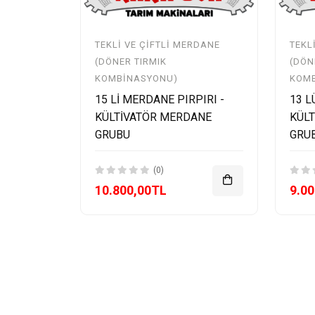
TEKLI VE ÇIFTLI MERDANE
TEKL
(DÖNER TIRMIK
(DÖN
KOMBINASYONU)
KOM
15 Lİ MERDANE PIRPIRI -
13 L
KÜLTİVATÖR MERDANE
KÜL
GRUBU
GRU
(0)
10.800,00TL
9.0