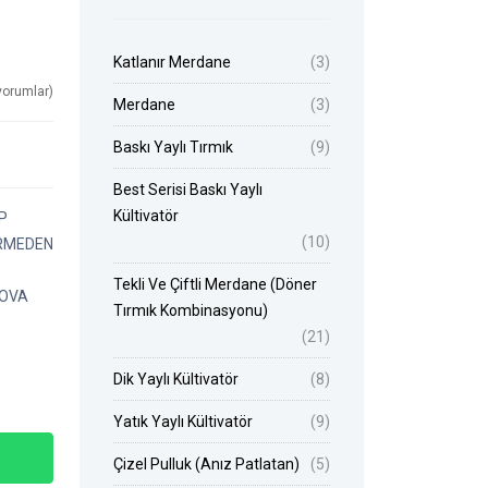
Katlanır Merdane
(3)
yorumlar)
Merdane
(3)
Baskı Yaylı Tırmık
(9)
Best Serisi Baskı Yaylı
Kültivatör
P
(10)
ERMEDEN
Tekli Ve Çiftli Merdane (Döner
AOVA
Tırmık Kombinasyonu)
(21)
Dik Yaylı Kültivatör
(8)
Yatık Yaylı Kültivatör
(9)
Çizel Pulluk (Anız Patlatan)
(5)