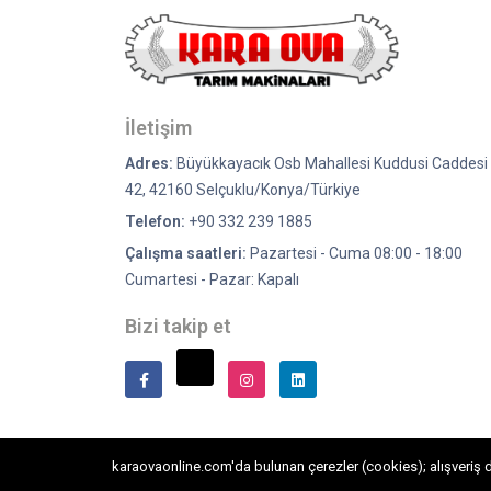
İletişim
Adres:
Büyükkayacık Osb Mahallesi Kuddusi Caddesi 
42, 42160 Selçuklu/Konya/Türkiye
Telefon:
+90 332 239 1885
Çalışma saatleri:
Pazartesi - Cuma 08:00 - 18:00
Cumartesi - Pazar: Kapalı
Bizi takip et
karaovaonline.com'da bulunan çerezler (cookies); alışveriş de